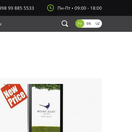
998 99 885 5533
Пн-Пт • 09:00 - 18:00
ы
РУ
EN
UZ