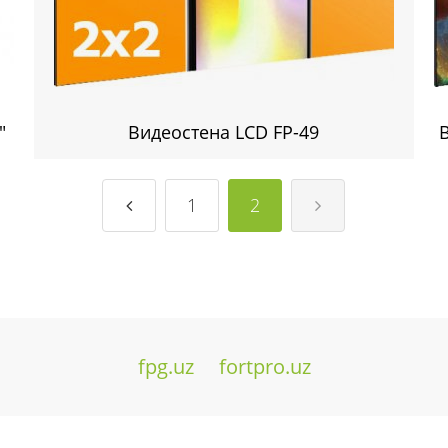
"
Видеостена LCD FP-49
1
2
fpg.uz
fortpro.uz